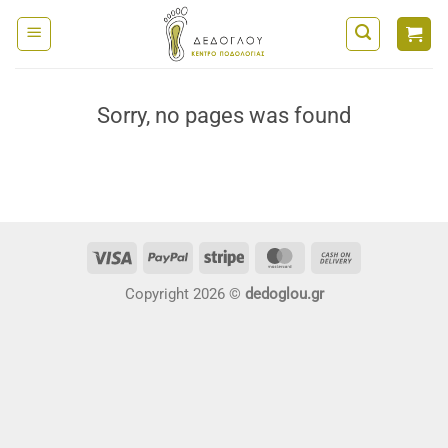
Μετάβαση
στο
περιεχόμενο
Sorry, no pages was found
Visa
PayPal
Stripe
MasterCard
Cash
On
Copyright 2026 ©
dedoglou.gr
Delivery