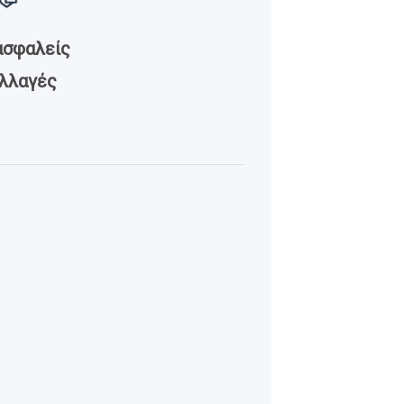
ασφαλείς
λλαγές