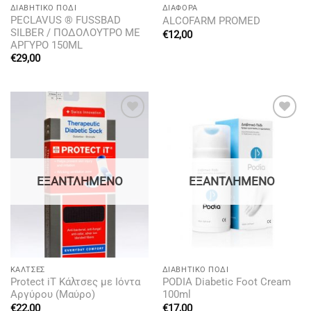
ΔΙΑΒΗΤΙΚΌ ΠΌΔΙ
ΔΙΆΦΟΡΑ
PECLAVUS ® FUSSBAD
ALCOFARM PROMED
SILBER / ΠΟΔΟΛΟΥΤΡΟ ΜΕ
€
12,00
ΑΡΓΥΡΟ 150ML
€
29,00
Add to
Add to
wishlist
wishlist
ΕΞΑΝΤΛΗΜΈΝΟ
ΕΞΑΝΤΛΗΜΈΝΟ
KΆΛΤΣΕΣ
ΔΙΑΒΗΤΙΚΌ ΠΌΔΙ
Protect iT Κάλτσες με Ιόντα
PODIA Diabetic Foot Cream
Αργύρου (Μαύρο)
100ml
€
22,00
€
17,00