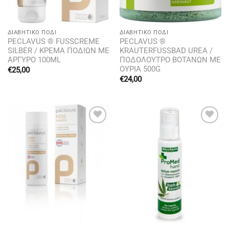
ΔΙΑΒΗΤΙΚΌ ΠΌΔΙ
ΔΙΑΒΗΤΙΚΌ ΠΌΔΙ
PECLAVUS ® FUSSCREME
PECLAVUS ®
SILBER / ΚΡΕΜΑ ΠΟΔΙΩΝ ΜΕ
KRAUTERFUSSBAD UREA /
ΑΡΓΥΡΟ 100ML
ΠΟΔΟΛΟΥΤΡΟ ΒΟΤΑΝΩΝ ΜΕ
ΟΥΡΙΑ 500G
€
25,00
€
24,00
Add to
Add to
wishlist
wishlist