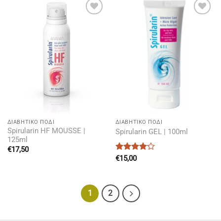
Add to
Add to
wishlist
wishlist
ΔΙΑΒΗΤΙΚΌ ΠΌΔΙ
ΔΙΑΒΗΤΙΚΌ ΠΌΔΙ
Spirularin HF MOUSSE |
Spirularin GEL | 100ml
125ml
€
17,50
Βαθμολογήθηκε
€
15,00
με
4.09
από 5
1
2