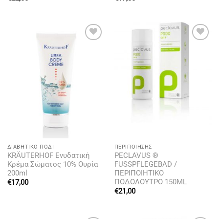
Add to
Add to
wishlist
wishlist
ΔΙΑΒΗΤΙΚΌ ΠΌΔΙ
ΠΕΡΙΠΟΊΗΣΗΣ
KRÄUTERHOF Ενυδατική
PECLAVUS ®
Κρέμα Σώματος 10% Ουρία
FUSSPFLEGEBAD /
200ml
ΠΕΡΙΠΟΙΗΤΙΚΟ
ΠΟΔΟΛΟΥΤΡΟ 150ML
€
17,00
€
21,00