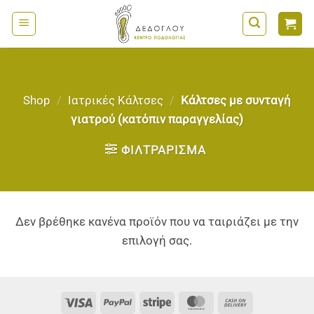
Μετάβαση
στο
περιεχόμενο
Shop
/
Ιατρικές Κάλτσες
/
Κάλτσες με συνταγή
γιατρού (κατόπιν παραγγελίας)
ΦΙΛΤΡΆΡΙΣΜΑ
Δεν βρέθηκε κανένα προϊόν που να ταιριάζει με την
επιλογή σας.
Visa
PayPal
Stripe
MasterCard
Cash