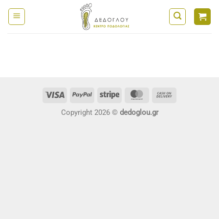
Μετάβαση
στο
περιεχόμενο
Visa
PayPal
Stripe
MasterCard
Cash
On
Copyright 2026 ©
dedoglou.gr
Delivery