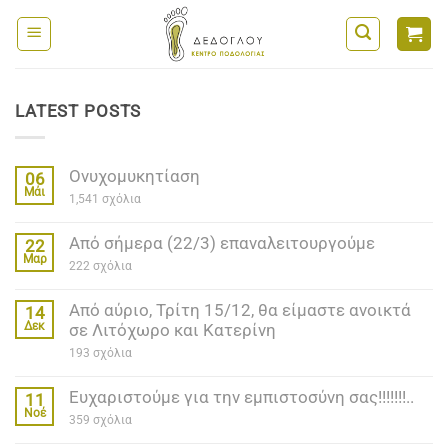
Μετάβαση
στο
περιεχόμενο
LATEST POSTS
Ονυχομυκητίαση
06
Μάι
στο
1,541 σχόλια
Ονυχομυκητίαση
Από σήμερα (22/3) επαναλειτουργούμε
22
Μαρ
στο
222 σχόλια
Από
σήμερα
Από αύριο, Τρίτη 15/12, θα είμαστε ανοικτά
(22/3)
14
επαναλειτουργούμε
Δεκ
σε Λιτόχωρο και Κατερίνη
στο
193 σχόλια
Από
αύριο,
Ευχαριστούμε για την εμπιστοσύνη σας!!!!!!!..
Τρίτη
11
15/12,
Νοέ
στο
359 σχόλια
θα
Ευχαριστούμε
είμαστε
για