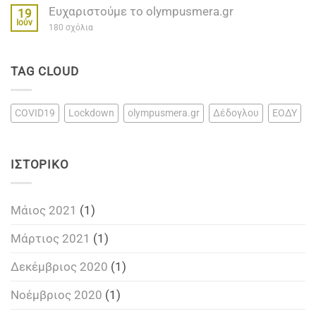
ανοικτά
Ευχαριστούμε το olympusmera.gr
την
19
σε
εμπιστοσύνη
Λιτόχωρο
Ιούν
στο
180 σχόλια
σας!!!!!!!..
και
Ευχαριστούμε
Κατερίνη
το
olympusmera.gr
TAG CLOUD
COVID19
Lockdown
olympusmera.gr
Δέδογλου
ΕΟΔΥ
ΙΣΤΟΡΙΚΌ
Μάιος 2021
(1)
Μάρτιος 2021
(1)
Δεκέμβριος 2020
(1)
Νοέμβριος 2020
(1)