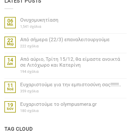
LATEST POSTS
Ονυχομυκητίαση
06
Μάι
στο
1,541 σχόλια
Ονυχομυκητίαση
Από σήμερα (22/3) επαναλειτουργούμε
22
Μαρ
στο
222 σχόλια
Από
σήμερα
Από αύριο, Τρίτη 15/12, θα είμαστε ανοικτά
(22/3)
14
επαναλειτουργούμε
Δεκ
σε Λιτόχωρο και Κατερίνη
στο
194 σχόλια
Από
αύριο,
Ευχαριστούμε για την εμπιστοσύνη σας!!!!!!!..
Τρίτη
11
15/12,
Νοέ
στο
359 σχόλια
θα
Ευχαριστούμε
είμαστε
για
ανοικτά
Ευχαριστούμε το olympusmera.gr
την
19
σε
εμπιστοσύνη
Λιτόχωρο
Ιούν
στο
180 σχόλια
σας!!!!!!!..
και
Ευχαριστούμε
Κατερίνη
το
olympusmera.gr
TAG CLOUD