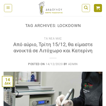
Μετάβαση
στο
περιεχόμενο
TAG ARCHIVES:
LOCKDOWN
ΤΑ ΝΈΑ ΜΑΣ
Από αύριο, Τρίτη 15/12, θα είμαστε
ανοικτά σε Λιτόχωρο και Κατερίνη
POSTED ON
14/12/2020
BY
ADMIN
14
Δεκ