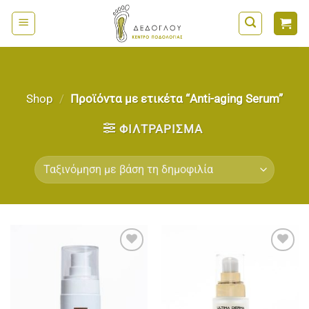
Μετάβαση
στο
περιεχόμενο
Shop
/
Προϊόντα με ετικέτα “Anti-aging Serum”
ΦΙΛΤΡΆΡΙΣΜΑ
Add to
Add to
wishlist
wishlist