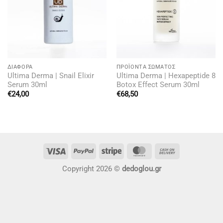
ΔΙΆΦΟΡΑ
ΠΡΟΪΌΝΤΑ ΣΏΜΑΤΟΣ
Ultima Derma | Snail Elixir
Ultima Derma | Hexapeptide 8
Serum 30ml
Botox Effect Serum 30ml
€
24,00
€
68,50
Visa
PayPal
Stripe
MasterCard
Cash
On
Copyright 2026 ©
dedoglou.gr
Delivery