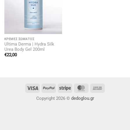
ΚΡΈΜΕΣ ΣΏΜΑΤΟΣ
Ultima Derma | Hydra Silk
Urea Body Gel 200ml
€
22,00
Visa
PayPal
Stripe
MasterCard
Cash
On
Copyright 2026 ©
dedoglou.gr
Delivery