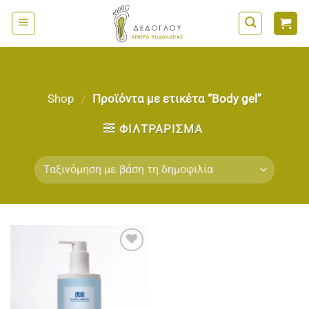
Μετάβαση
στο
περιεχόμενο
Shop
/
Προϊόντα με ετικέτα “Body gel”
ΦΙΛΤΡΆΡΙΣΜΑ
Add to
wishlist