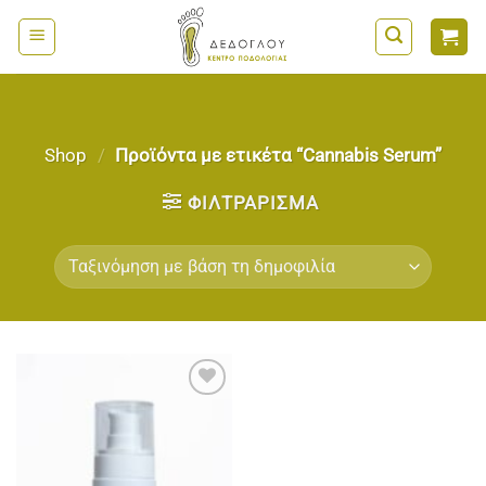
Μετάβαση
στο
περιεχόμενο
Shop
/
Προϊόντα με ετικέτα “Cannabis Serum”
ΦΙΛΤΡΆΡΙΣΜΑ
Add to
wishlist