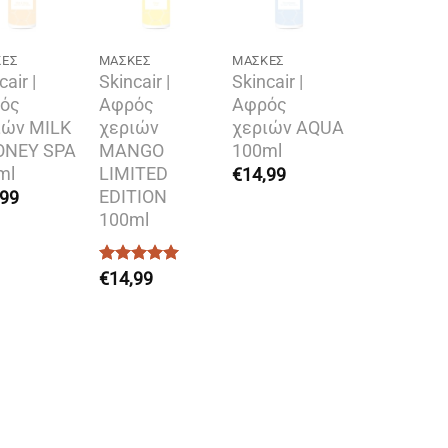
ΚΕΣ
MΆΣΚΕΣ
MΆΣΚΕΣ
cair |
Skincair |
Skincair |
ός
Αφρός
Αφρός
ιών MILK
χεριών
χεριών AQUA
ONEY SPA
MANGO
100ml
ml
LIMITED
€
14,99
EDITION
,99
100ml
Βαθμολογήθηκε
€
14,99
με
5
από 5