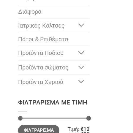
Διάφορα
Ιατρικές Κάλτσες
Πάτοι & Επιθέματα
Προϊόντα Ποδιού
Προϊόντα σώματος
Προϊόντα Χεριού
ΦΙΛΤΡΆΡΙΣΜΑ ΜΕ ΤΙΜΉ
Ελάχιστη
Μέγιστη
Τιμή:
€10
ΦΙΛΤΡΆΡΙΣΜΑ
τιμή
τιμή