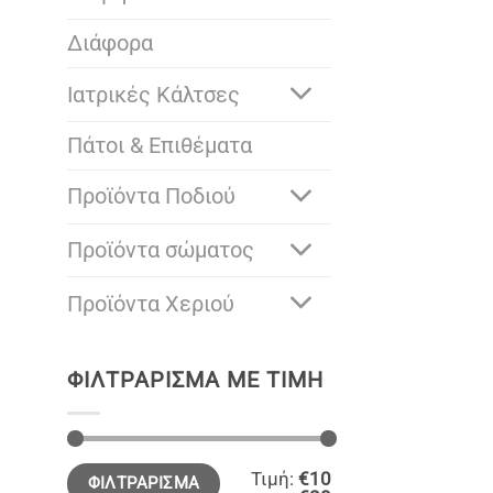
Διάφορα
Ιατρικές Κάλτσες
Πάτοι & Επιθέματα
Προϊόντα Ποδιού
Προϊόντα σώματος
Προϊόντα Χεριού
ΦΙΛΤΡΆΡΙΣΜΑ ΜΕ ΤΙΜΉ
Ελάχιστη
Μέγιστη
Τιμή:
€10
ΦΙΛΤΡΆΡΙΣΜΑ
τιμή
τιμή