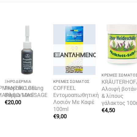
Add to
Add to
Add t
wishlist
wishlist
wishli
ΕΞΑΝΤΛΗΜΈΝΟ
ΚΡΈΜΕΣ ΣΏΜΑΤΟ
KRÄUTERHOF
ΞΗΡΟΔΕΡΜΊΑ
ΚΡΈΜΕΣ ΣΏΜΑΤΟΣ
ΡΜΑΝΤΙΚΟ GEL
Propolis Lösung
COFFEEL
Αλοιφή βοτά
ΜΑΡΑΘΟ/MASSAGE
Βάμμα 10ml
Εντομοαπωθητική
& λίπους
Λοσιόν Με Καφέ
€
20,00
γάλακτος 100
100ml
€
4,50
ουσα
€
9,00
.