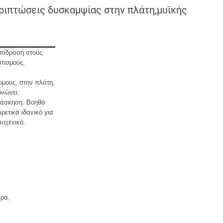
ριπτώσεις δυσκαμψίας στην πλάτη,μυϊκής
επίδραση στους
τισμούς,
ώμους, στην πλάτη,
ονώνει.
ό άσκηση. Βοηθά
ετικά ιδανικό για
υχενικό.
έρα.