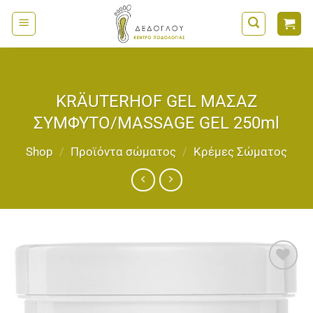
Μετάβαση
στο
περιεχόμενο
KRÄUTERHOF GEL ΜΑΣΑΖ
ΣΥΜΦΥΤΟ/MASSAGE GEL 250ml
Shop
/
Προϊόντα σώματος
/
Κρέμες Σώματος
Add to
wishlist