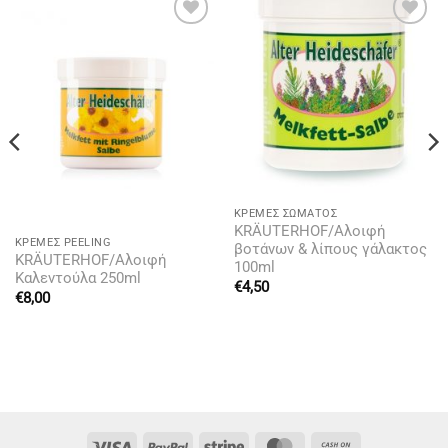
Add to
Add to
wishlist
wishlist
ΚΡΈΜΕΣ ΣΏΜΑΤΟΣ
KRÄUTERHOF/Αλοιφή
ΚΡΈΜΕΣ PEELING
βοτάνων & λίπους γάλακτος
KRÄUTERHOF/Αλοιφή
100ml
Καλεντούλα 250ml
€
4,50
€
8,00
Visa
PayPal
Stripe
MasterCard
Cash