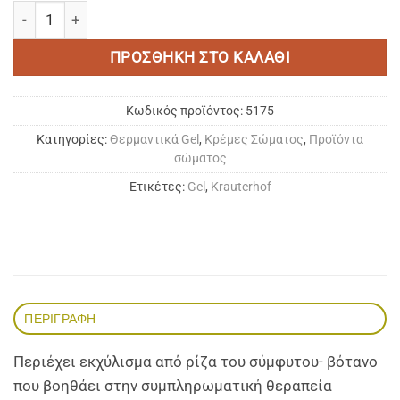
KRÄUTERHOF GEL ΜΑΣΑΖ ΣΥΜΦΥΤΟ/MASSAGE GEL 250ml πο
ΠΡΟΣΘΉΚΗ ΣΤΟ ΚΑΛΆΘΙ
Κωδικός προϊόντος:
5175
Κατηγορίες:
Θερμαντικά Gel
,
Κρέμες Σώματος
,
Προϊόντα
σώματος
Ετικέτες:
Gel
,
Krauterhof
ΠΕΡΙΓΡΑΦΉ
Περιέχει εκχύλισμα από ρίζα του σύμφυτου- βότανο
που βοηθάει στην συμπληρωματική θεραπεία