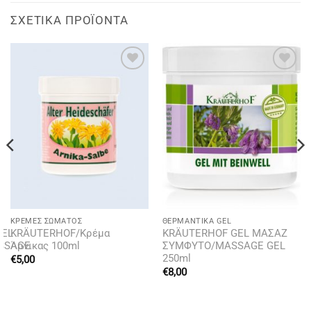
ΣΧΕΤΙΚΆ ΠΡΟΪΌΝΤΑ
Add to
Add to
wishlist
wishlist
ΚΡΈΜΕΣ ΣΏΜΑΤΟΣ
ΘΕΡΜΑΝΤΙΚΆ GEL
GEL
KRÄUTERHOF/Κρέμα
KRÄUTERHOF GEL ΜΑΣΑΖ
SSAGE
Άρνικας 100ml
ΣΥΜΦΥΤΟ/MASSAGE GEL
250ml
€
5,00
€
8,00