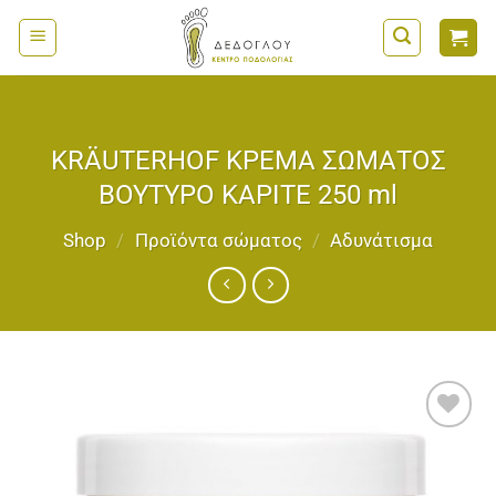
Μετάβαση
στο
περιεχόμενο
KRÄUTERHOF ΚΡΕΜΑ ΣΩΜΑΤΟΣ
ΒΟΥΤΥΡΟ ΚΑΡΙΤΕ 250 ml
Shop
/
Προϊόντα σώματος
/
Αδυνάτισμα
Add to
wishlist