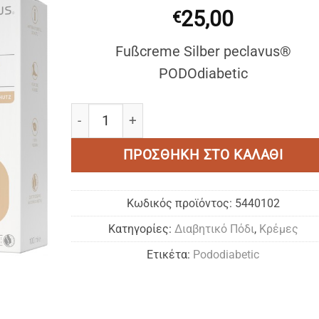
25,00
€
Fußcreme Silber peclavus®
Add to
wishlist
PODOdiabetic
PECLAVUS ® FUSSCREME SILBER / ΚΡΕΜΑ
ΠΡΟΣΘΉΚΗ ΣΤΟ ΚΑΛΆΘΙ
Κωδικός προϊόντος:
5440102
Κατηγορίες:
Διαβητικό Πόδι
,
Κρέμες
Ετικέτα:
Pododiabetic