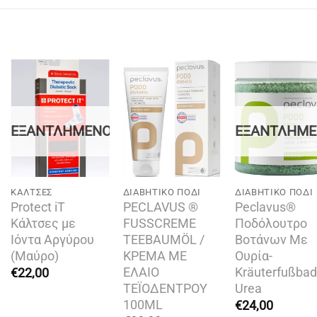
Add to
Add to
Add t
wishlist
wishlist
wishli
ΕΞΑΝΤΛΗΜΈΝΟ
ΕΞΑΝΤΛΗΜ
KΆΛΤΣΕΣ
ΔΙΑΒΗΤΙΚΌ ΠΌΔΙ
ΔΙΑΒΗΤΙΚΌ ΠΌΔΙ
Protect iT
PECLAVUS ®
Peclavus®
Κάλτσες με
FUSSCREME
Ποδόλουτρο
Ιόντα Αργύρου
TEEBAUMÖL /
Βοτάνων Με
(Μαύρο)
ΚΡΕΜΑ ΜΕ
Ουρία-
ΕΛΑΙΟ
Kräuterfußbad
€
22,00
TΕΪΟΔΕΝΤΡΟΥ
Urea
100ML
€
24,00