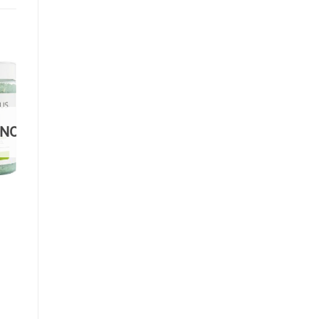
o
Add to
st
wishlist
ΈΝΟ
ΔΙΑΒΗΤΙΚΌ ΠΌΔΙ
PECLAVUS ®
FUSSSPRAY
SILBER / ΣΠΡΕΙ
ΠΟΔΙΩΝ ΜΕ
ΑΡΓΥΡΟ 150ML
€
31,00