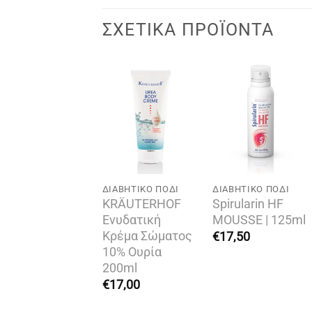
ΣΧΕΤΙΚΆ ΠΡΟΪΌΝΤΑ
Add to
Add to
Add to
wishlist
wishlist
wishlist
ΕΞΑΝΤΛΗΜΈΝΟ
ΆΛΤΣΕΣ
ΔΙΑΒΗΤΙΚΌ ΠΌΔΙ
ΔΙΑΒΗΤΙΚΌ ΠΌΔΙ
ατρική Κάλτσα
KRÄUTERHOF
Spirularin HF
ια Διαβητικούς
Ενυδατική
MOUSSE | 125ml
iavital HF-5031
Κρέμα Σώματος
€
17,50
10% Ουρία
30,00
200ml
€
17,00