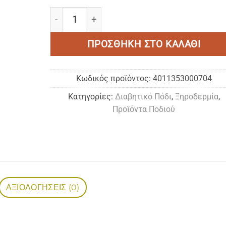
Spirularin HF MOUSSE | 125ml ποσότητα
ΠΡΟΣΘΉΚΗ ΣΤΟ ΚΑΛΆΘΙ
Κωδικός προϊόντος:
4011353000704
Κατηγορίες:
Διαβητικό Πόδι
,
Ξηροδερμία
,
Προϊόντα Ποδιού
ΑΞΙΟΛΟΓΉΣΕΙΣ (0)