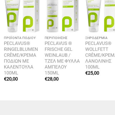
Add to
Add to
Add t
wishlist
wishlist
wishli
ΠΡΟΪΌΝΤΑ ΠΟΔΙΟΎ
ΠΕΡΙΠΟΊΗΣΗΣ
ΞΗΡΟΔΕΡΜΊΑ
PECLAVUS®
PECLAVUS ®
PECLAVUS®
RINGELBLUMEN
FRISCHE GEL
WOLLFETT
CRÈME/ΚΡΕΜΑ
WEINLAUB /
CRÈME/ΚΡΕΜ
ΠΟΔΙΩΝ ΜΕ
ΤΖΕΛ ΜΕ ΦΥΛΛΑ
ΛΑΝΟΛΙΝΗΣ
ΚΑΛΕΝΤΟΥΛΑ
ΑΜΠΕΛΟΥ
100ML
100ML
150ML
€
25,00
€
20,00
€
28,00