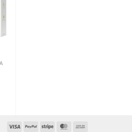
o
Add to
st
wishlist
ΞΗΡΟΔΕΡΜΊΑ
PECLAVUS ®
FUSSCREME
Α
FETTEND /
ΛΙΠΑΝΤΙΚΗ
ΚΡΕΜΑ ΠΟΔΙΩΝ
100ML
€
18,00
Visa
PayPal
Stripe
MasterCard
Cash