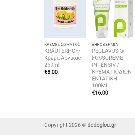
Add to
Add to
Add to
wishlist
wishlist
wishlist
ΕΡΙΠΟΊΗΣΗΣ
ΚΡΈΜΕΣ ΣΏΜΑΤΟΣ
ΞΗΡΟΔΕΡΜΊΑ
ECLAVUS®
KRÄUTERHOF/
PECLAVUS ®
EINLAUB
Κρέμα Άρνικας
FUSSCREME
RÈME/ΚΡΕΜΑ
250ml
INTENSIV /
Ε ΦΥΛΛΑ
ΚΡΕΜΑ ΠΟΔΙΩΝ
€
8,00
ΑΜΠΕΛΟΥ
ENTATIKH
00ML
100ML
22,00
€
16,00
Copyright 2026 ©
dedoglou.gr