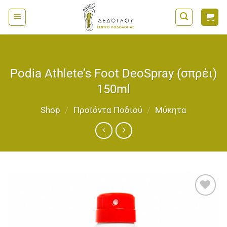
Μετάβαση
στο
περιεχόμενο
Podia Athlete’s Foot DeoSpray (σπρέι)
150ml
Shop
/
Προϊόντα Ποδιού
/
Μύκητα
Add to
wishlist