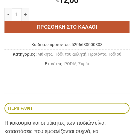
12,00
Podia Athlete's Foot DeoSpray (σπρέι) 150ml ποσότητα
ΠΡΟΣΘΉΚΗ ΣΤΟ ΚΑΛΆΘΙ
Κωδικός προϊόντος:
5206680000803
Κατηγορίες:
Μύκητα
,
Πόδι του αθλητή
,
Προϊόντα Ποδιού
Ετικέτες:
PODIA
,
Σπρέι
ΠΕΡΙΓΡΑΦΉ
Η κακοσμία και οι μύκητες των ποδιών είναι
καταστάσεις που εμφανίζονται συχνά, και