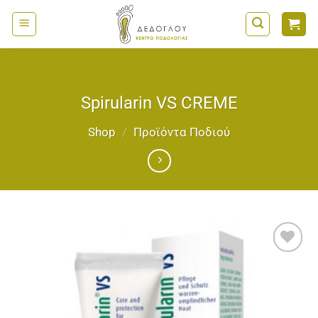
Μετάβαση
στο
περιεχόμενο
Spirularin VS CREME
Shop
/
Προϊόντα Ποδιού
Add to
wishlist