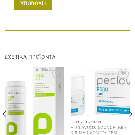
ΣΧΕΤΙΚΆ ΠΡΟΪΌΝΤΑ
Add to
Add to
wishlist
wishlist
ΕΊΣΦΡΥΣΗ ΝΥΧΙΏΝ
PECLAVUS® OZONCREME/
ΚΡΕΜΑ ΟΖΟΝΤΟΣ 15ML