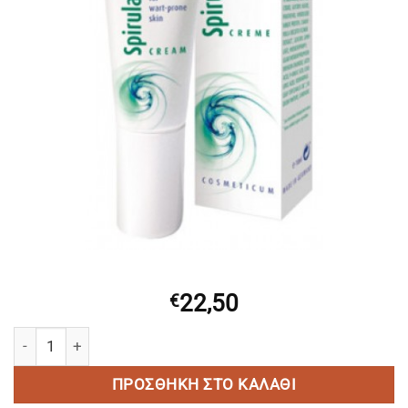
22,50
€
Spirularin VS CREME ποσότητα
ΠΡΟΣΘΉΚΗ ΣΤΟ ΚΑΛΆΘΙ