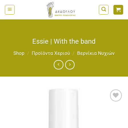
Μετάβαση
στο
περιεχόμενο
Essie | With the band
Shop
/
Προϊόντα Χεριού
/
Bερνίκια Νυχιών
Add to
wishlist