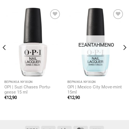
Add to
Add to
wishlist
wishlist
ΕΞΑΝΤΛΗΜΈΝΟ
BΕΡΝΊΚΙΑ ΝΥΧΙΏΝ
BΕΡΝΊΚΙΑ ΝΥΧΙΏΝ
OPI | Suzi Chases Portu-
OPI | Mexico City Move-mint
geese 15 ml
15ml
€
12,90
€
12,90