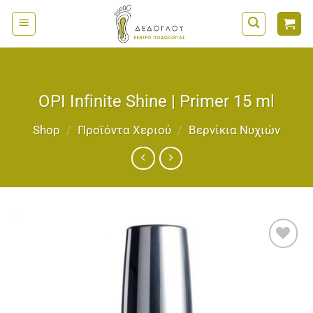
Μετάβαση
στο
περιεχόμενο
OPI Infinite Shine | Primer 15 ml
Shop
/
Προϊόντα Χεριού
/
Bερνίκια Νυχιών
Add to
wishlist