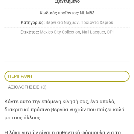
Εξαντλημένο
Κωδικός προϊόντος:
NL M83
Κατηγορίες:
Bερνίκια Νυχιών
,
Προϊόντα Χεριού
Ετικέτες:
Mexico City Collection
,
Nail Lacquer
,
OPI
ΠΕΡΙΓΡΑΦΉ
ΑΞΙΟΛΟΓΉΣΕΙΣ (0)
Κάντε αυτο την επόμενη κίνησή σας, ένα απαλό,
διακριτικό πράσινο βερνίκι νυχιών που παίζει καλά
με τους άλλους.
Η λάκα νυχιών είναι η αυθεντική φόρμουλα για το