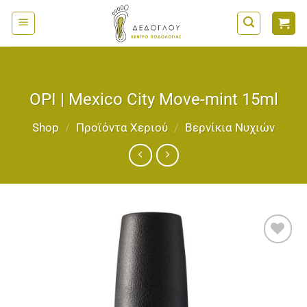
Μετάβαση
στο
περιεχόμενο
OPI | Mexico City Move-mint 15ml
Shop
/
Προϊόντα Χεριού
/
Bερνίκια Νυχιών
Add to
wishlist