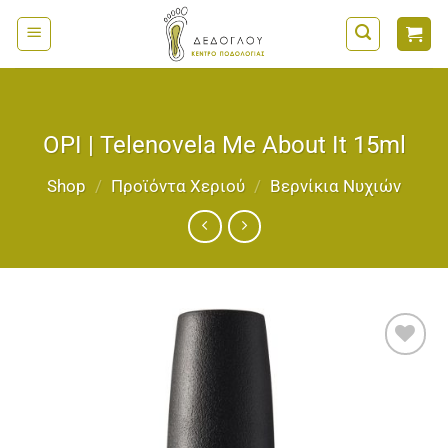
Μετάβαση
στο
περιεχόμενο
OPI | Telenovela Me About It 15ml
Shop
/
Προϊόντα Χεριού
/
Bερνίκια Νυχιών
Add to
wishlist