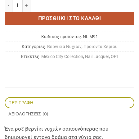
OPI | Telenovela Me About It 15ml ποσότητα
ΠΡΟΣΘΉΚΗ ΣΤΟ ΚΑΛΆΘΙ
Κωδικός προϊόντος:
NL M91
Κατηγορίες:
Bερνίκια Νυχιών
,
Προϊόντα Χεριού
Ετικέτες:
Mexico City Collection
,
Nail Lacquer
,
OPI
ΠΕΡΙΓΡΑΦΉ
ΑΞΙΟΛΟΓΉΣΕΙΣ (0)
Ένα ροζ βερνίκι νυχιών σαπουνόπερας που
δημιουργεί έντονο δράμα στα νύχια σας.