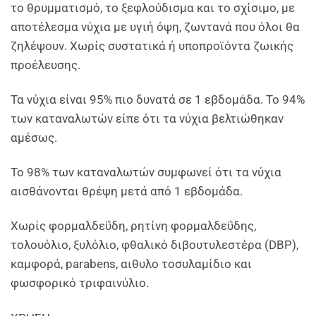
το θρυμματισμό, το ξεφλούδισμα και το σχίσιμο, με
αποτέλεσμα νύχια με υγιή όψη, ζωντανά που όλοι θα
ζηλέψουν. Χωρίς συστατικά ή υποπροϊόντα ζωικής
προέλευσης.
Τα νύχια είναι 95% πιο δυνατά σε 1 εβδομάδα. Το 94%
των καταναλωτών είπε ότι τα νύχια βελτιώθηκαν
αμέσως.
Το 98% των καταναλωτών συμφωνεί ότι τα νύχια
αισθάνονται θρέψη μετά από 1 εβδομάδα.
Χωρίς φορμαλδεΰδη, ρητίνη φορμαλδεΰδης,
τολουόλιο, ξυλόλιο, φθαλικό διβουτυλεστέρα (DBP),
καμφορά, parabens, αιθυλο τοσυλαμίδιο και
φωσφορικό τριφαινύλιο.