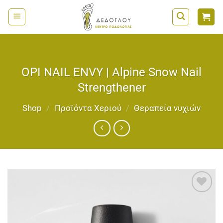
Μετάβαση
στο
περιεχόμενο
OPI NAIL ENVY | Alpine Snow Nail
Strengthener
Shop
/
Προϊόντα Χεριού
/
Θεραπεία νυχιών
Add to
wishlist