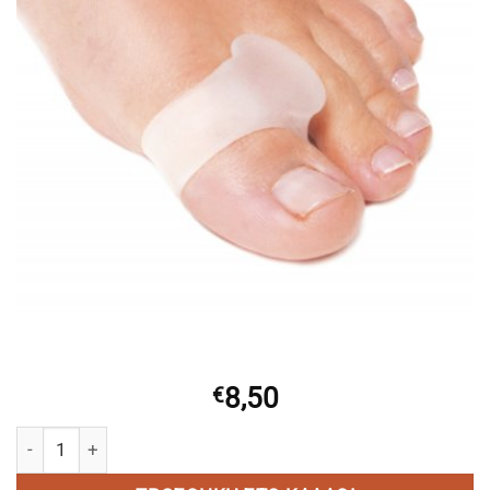
8,50
€
HERBI FEET Δακτύλιος-Διαχωριστικό Gel HF 6052 Small ποσό