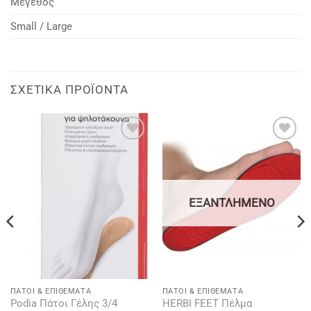
Μέγεθος
Small / Large
ΣΧΕΤΙΚΆ ΠΡΟΪΌΝΤΑ
Add to
Add to
wishlist
wishlist
ΕΞΑΝΤΛΗΜΈΝΟ
ΠΆΤΟΙ & ΕΠΙΘΈΜΑΤΑ
ΠΆΤΟΙ & ΕΠΙΘΈΜΑΤΑ
Podia Πάτοι Γέλης 3/4
HERBI FEET Πέλμα