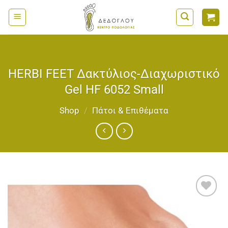
Μετάβαση
στο
περιεχόμενο
HERBI FEET Δακτύλιος-Διαχωριστικό
Gel HF 6052 Small
Shop
/
Πάτοι & Επιθέματα
Add to
wishlist