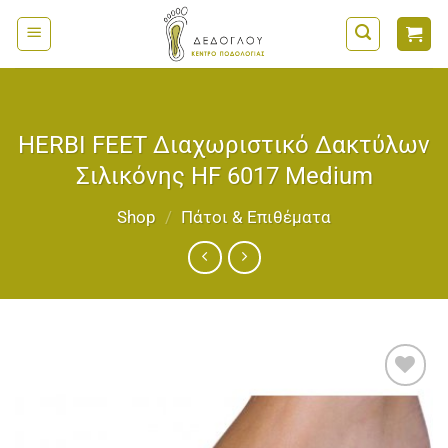
Μετάβαση
στο
περιεχόμενο
HERBI FEET Διαχωριστικό Δακτύλων
Σιλικόνης HF 6017 Medium
Shop
/
Πάτοι & Επιθέματα
Add to
wishlist