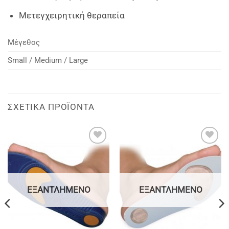
Μετεγχειρητική θεραπεία
Μέγεθος
Small / Medium / Large
ΣΧΕΤΙΚΆ ΠΡΟΪΌΝΤΑ
Add to
Add to
wishlist
wishlist
ΕΞΑΝΤΛΗΜΈΝΟ
ΕΞΑΝΤΛΗΜΈΝΟ