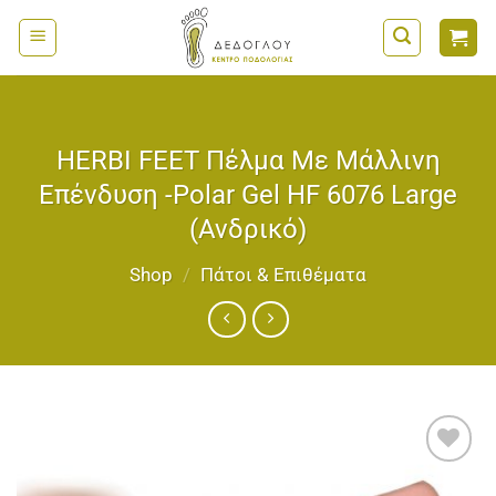
Μετάβαση
στο
περιεχόμενο
HERBI FEET Πέλμα Με Μάλλινη
Επένδυση -Polar Gel HF 6076 Large
(Ανδρικό)
Shop
/
Πάτοι & Επιθέματα
Add to