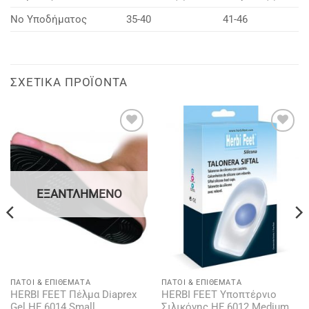
Νο Υποδήματος
35-40
41-46
ΣΧΕΤΙΚΆ ΠΡΟΪΌΝΤΑ
Add to
Add to
wishlist
wishlist
ΕΞΑΝΤΛΗΜΈΝΟ
ΠΆΤΟΙ & ΕΠΙΘΈΜΑΤΑ
ΠΆΤΟΙ & ΕΠΙΘΈΜΑΤΑ
HERBI FEET Πέλμα Diaprex
HERBI FEET Υποπτέρνιο
Gel HF 6014 Small
Σιλικόνης HF 6012 Medium