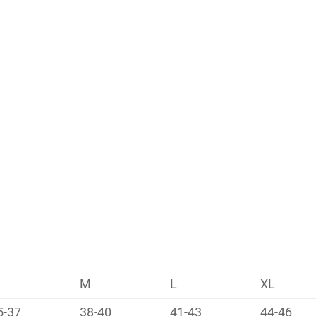
M
L
XL
5-37
38-40
41-43
44-46