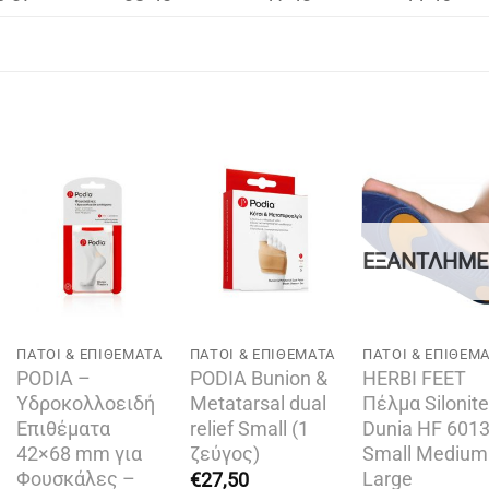
Add to
Add to
Add t
wishlist
wishlist
wishli
Ο
ΕΞΑΝΤΛΗΜ
ΠΆΤΟΙ & ΕΠΙΘΈΜΑΤΑ
ΠΆΤΟΙ & ΕΠΙΘΈΜΑΤΑ
ΠΆΤΟΙ & ΕΠΙΘΈΜ
PODIA –
PODIA Bunion &
HERBI FEET
Υδροκολλοειδή
Metatarsal dual
Πέλμα Silonite
Επιθέματα
relief Small (1
Dunia HF 601
42×68 mm για
ζεύγος)
Small Medium
Φουσκάλες –
Large
€
27,50