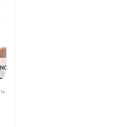
o
Add to
st
wishlist
ΈΝΟ
ΕΞΑΝΤΛΗΜΈΝΟ
ΑΤΑ
ΠΆΤΟΙ & ΕΠΙΘΈΜΑΤΑ
HERBI FEET
Πέλμα Με
3
Μάλλινη
Επένδυση -Polar
Gel HF 6076