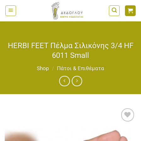
Μετάβαση
στο
περιεχόμενο
HERBI FEET Πέλμα Σιλικόνης 3/4 HF
6011 Small
Shop
/
Πάτοι & Επιθέματα
Add to
wishlist