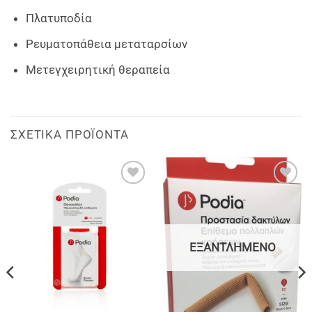
Πλατυποδία
Ρευματοπάθεια μεταταρσίων
Μετεγχειρητική θεραπεία
ΣΧΕΤΙΚΆ ΠΡΟΪΌΝΤΑ
Add to
Add to
wishlist
wishlist
ΕΞΑΝΤΛΗΜΈΝΟ