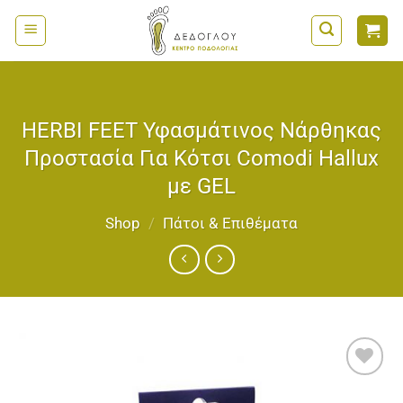
Μετάβαση
στο
περιεχόμενο
HERBI FEET Υφασμάτινος Νάρθηκας
Προστασία Για Κότσι Comodi Hallux
με GEL
Shop
/
Πάτοι & Επιθέματα
Add to