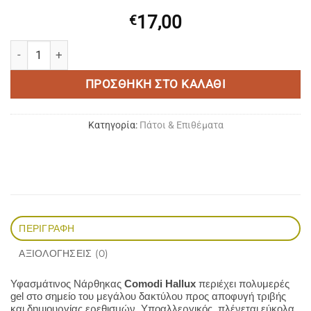
17,00
€
HERBI FEET Υφασμάτινος Νάρθηκας Προστασία Για Κότσι Como
ΠΡΟΣΘΉΚΗ ΣΤΟ ΚΑΛΆΘΙ
Κατηγορία:
Πάτοι & Επιθέματα
ΠΕΡΙΓΡΑΦΉ
ΑΞΙΟΛΟΓΉΣΕΙΣ (0)
Υφασμάτινος Νάρθηκας
Comodi Hallux
περιέχει πολυμερές
gel στο σημείο του μεγάλου δακτύλου προς αποφυγή τριβής
και δημιουργίας ερεθισμών. Υποαλλεργικός, πλένεται εύκολα.