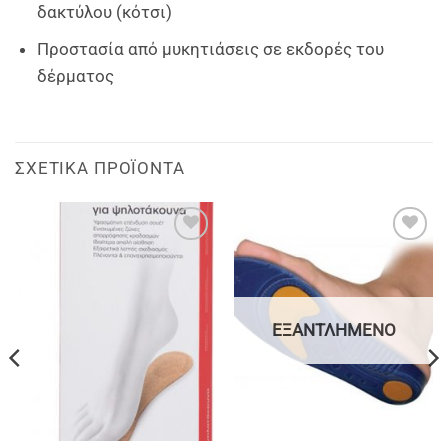
δακτύλου (κότσι)
Προστασία από μυκητιάσεις σε εκδορές του
δέρματος
ΣΧΕΤΙΚΆ ΠΡΟΪΌΝΤΑ
Add to
Add to
wishlist
wishlist
ΕΞΑΝΤΛΗΜΈΝΟ