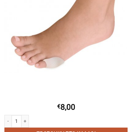
8,00
€
HERBI FEET Προστατευτικό Για Το Μικρό Δάκτυλο Gel HF 605