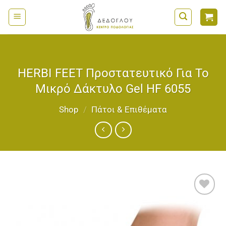
Μετάβαση
στο
περιεχόμενο
HERBI FEET Προστατευτικό Για Το
Μικρό Δάκτυλο Gel HF 6055
Shop
/
Πάτοι & Επιθέματα
Add to
wishlist