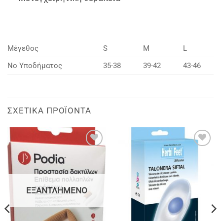
Μέγεθος
S
M
L
Νο Υποδήματος
35-38
39-42
43-46
ΣΧΕΤΙΚΆ ΠΡΟΪΌΝΤΑ
Add to
Add to
wishlist
wishlist
ΕΞΑΝΤΛΗΜΈΝΟ