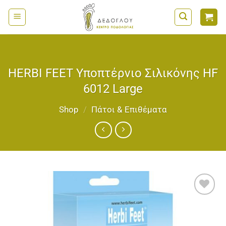
Μετάβαση
στο
περιεχόμενο
HERBI FEET Υποπτέρνιο Σιλικόνης HF
6012 Large
Shop
/
Πάτοι & Επιθέματα
Add to
wishlist