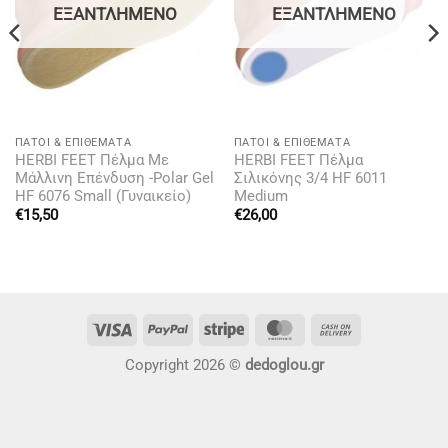
ΕΞΑΝΤΛΗΜΈΝΟ
ΕΞΑΝΤΛΗΜΈΝΟ
ΠΆΤΟΙ & ΕΠΙΘΈΜΑΤΑ
ΠΆΤΟΙ & ΕΠΙΘΈΜΑΤΑ
HERBI FEET Πέλμα Με
HERBI FEET Πέλμα
Μάλλινη Επένδυση -Polar Gel
Σιλικόνης 3/4 HF 6011
HF 6076 Small (Γυναικείο)
Medium
€
15,50
€
26,00
Visa
PayPal
Stripe
MasterCard
Cash
On
Copyright 2026 ©
dedoglou.gr
Delivery