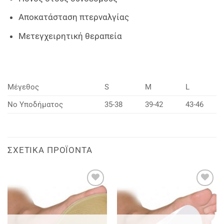
Αποκατάσταση πτερναλγίας
Μετεγχειρητική θεραπεία
Μέγεθος
S
M
L
Νο Υποδήματος
35-38
39-42
43-46
ΣΧΕΤΙΚΆ ΠΡΟΪΌΝΤΑ
Add to
Add to
wishlist
wishlist