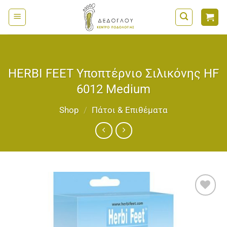
Μετάβαση
στο
περιεχόμενο
HERBI FEET Υποπτέρνιο Σιλικόνης HF
6012 Medium
Shop
/
Πάτοι & Επιθέματα
Add to
wishlist