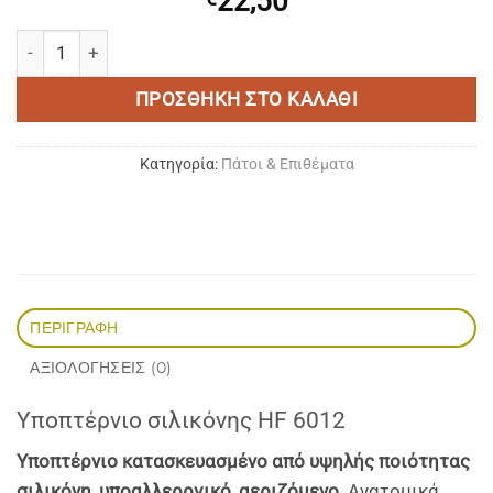
22,50
HERBI FEET Υποπτέρνιο Σιλικόνης HF 6012 Medium ποσότητα
ΠΡΟΣΘΉΚΗ ΣΤΟ ΚΑΛΆΘΙ
Κατηγορία:
Πάτοι & Επιθέματα
ΠΕΡΙΓΡΑΦΉ
ΑΞΙΟΛΟΓΉΣΕΙΣ (0)
Υποπτέρνιο σιλικόνης HF 6012
Υποπτέρνιo κατασκευασμένo από υψηλής ποιότητας
σιλικόνη, υποαλλερργικό, αεριζόμενο.
Ανατομικά