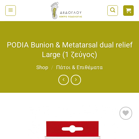
Μετάβαση
στο
περιεχόμενο
PODIA Bunion & Metatarsal dual relief
Large (1 ζεύγος)
Shop
/
Πάτοι & Επιθέματα
Add to
wishlist