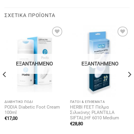
ΣΧΕΤΙΚΆ ΠΡΟΪΌΝΤΑ
Add to
Add to
wishlist
wishlist
ΕΞΑΝΤΛΗΜΈΝΟ
ΕΞΑΝΤΛΗΜΈΝΟ
ΔΙΑΒΗΤΙΚΌ ΠΌΔΙ
ΠΆΤΟΙ & ΕΠΙΘΈΜΑΤΑ
PODIA Diabetic Foot Cream
HERBI FEET Πέλμα
100ml
Σιλικόνης PLANTILLA
SIFTAL|HF 6010 Medium
€
17,00
€
28,80