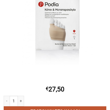
27,50
€
PODIA Bunion & Metatarsal dual relief Large (1 ζεύγος) ποσότητ