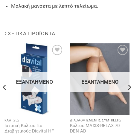
Μαλακή μανσέτα με λεπτό τελείωμα.
ΣΧΕΤΙΚΆ ΠΡΟΪΌΝΤΑ
Add to
Add to
wishlist
wishlist
ΕΞΑΝΤΛΗΜΈΝΟ
ΕΞΑΝΤΛΗΜΈΝΟ
KΆΛΤΣΕΣ
ΔΙΑΒΑΘΜΙΣΜΈΝΗΣ ΣΥΜΠΊΕΣΗΣ
Ιατρική Κάλτσα Για
Κάλτσα MAXIS-RELAX 70
Διαβητικούς Diavital HF-
DEN AD