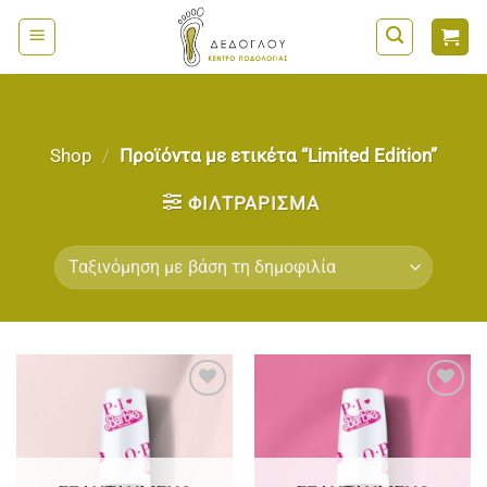
Μετάβαση
στο
περιεχόμενο
Shop
/
Προϊόντα με ετικέτα “Limited Edition”
ΦΙΛΤΡΆΡΙΣΜΑ
Add to
Add to
wishlist
wishlist