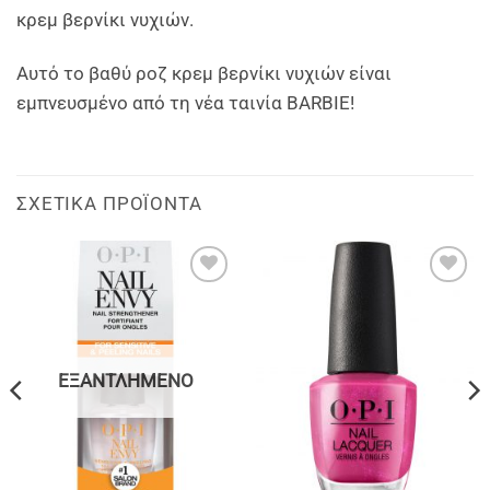
κρεμ βερνίκι νυχιών.
Αυτό το βαθύ ροζ κρεμ βερνίκι νυχιών είναι
εμπνευσμένο από τη νέα ταινία BARBIE!
ΣΧΕΤΙΚΆ ΠΡΟΪΌΝΤΑ
Add to
Add to
wishlist
wishlist
ΕΞΑΝΤΛΗΜΈΝΟ