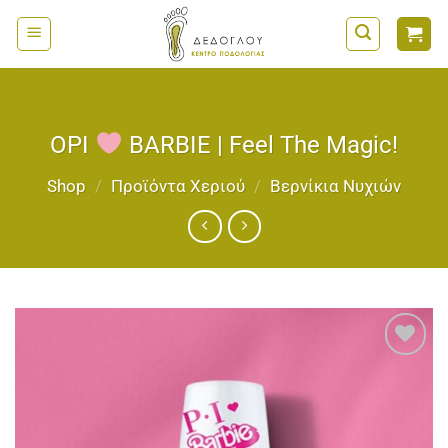
Μετάβαση
στο
περιεχόμενο
OPI
BARBIE | Feel The Magic!
Shop
/
Προϊόντα Χεριού
/
Bερνίκια Νυχιών
Add to
wishlist