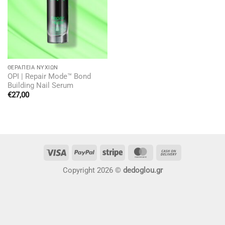
ΘΕΡΑΠΕΊΑ ΝΥΧΙΏΝ
OPI | Repair Mode™ Bond
Building Nail Serum
€
27,00
Visa
PayPal
Stripe
MasterCard
Cash
On
Copyright 2026 ©
dedoglou.gr
Delivery