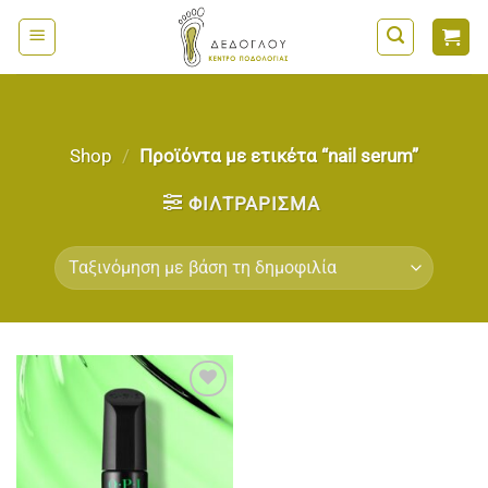
Μετάβαση
στο
περιεχόμενο
Shop
/
Προϊόντα με ετικέτα “nail serum”
ΦΙΛΤΡΆΡΙΣΜΑ
Add to
wishlist