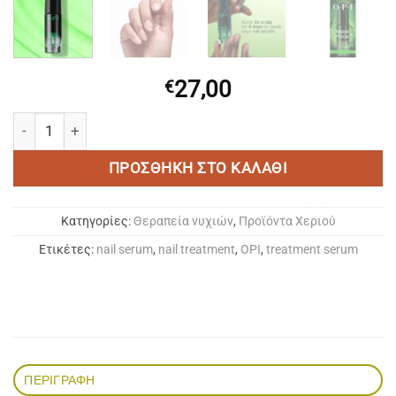
27,00
€
OPI | Repair Mode™ Bond Building Nail Serum ποσότητα
ΠΡΟΣΘΉΚΗ ΣΤΟ ΚΑΛΆΘΙ
Κατηγορίες:
Θεραπεία νυχιών
,
Προϊόντα Χεριού
Ετικέτες:
nail serum
,
nail treatment
,
OPI
,
treatment serum
ΠΕΡΙΓΡΑΦΉ