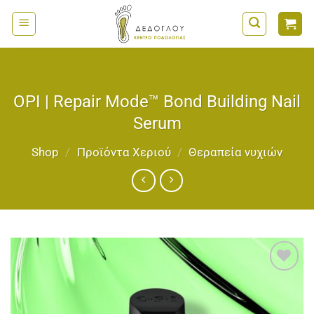
Μετάβαση
στο
περιεχόμενο
OPI | Repair Mode™ Bond Building Nail
Serum
Shop
/
Προϊόντα Χεριού
/
Θεραπεία νυχιών
Add to
wishlist