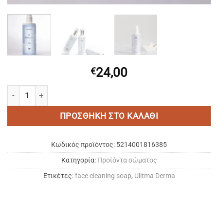
24,00
€
Ultima Derma | HYALOS LIQUID FACE SOAP 200ml ποσότητα
ΠΡΟΣΘΉΚΗ ΣΤΟ ΚΑΛΆΘΙ
Κωδικός προϊόντος:
5214001816385
Κατηγορία:
Προϊόντα σώματος
Ετικέτες:
face cleaning soap
,
Ulitma Derma