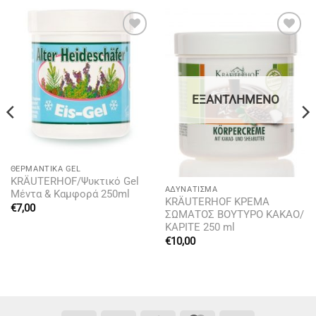
Add to
Add to
wishlist
wishlist
ΕΞΑΝΤΛΗΜΈΝΟ
ΘΕΡΜΑΝΤΙΚΆ GEL
KRÄUTERHOF/Ψυκτικό Gel
ΑΔΥΝΆΤΙΣΜΑ
Μέντα & Καμφορά 250ml
KRÄUTERHOF ΚΡΕΜΑ
€
7,00
ΣΩΜΑΤΟΣ ΒΟΥΤΥΡΟ ΚΑΚΑΟ/
ΚΑΡΙΤΕ 250 ml
€
10,00