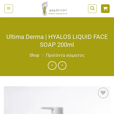
Μετάβαση
στο
περιεχόμενο
Ultima Derma | HYALOS LIQUID FACE
SOAP 200ml
Shop
/
Προϊόντα σώματος
Add to
wishlist