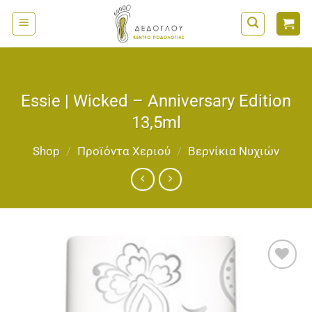
Μετάβαση
στο
περιεχόμενο
Essie | Wicked – Anniversary Edition
13,5ml
Shop
/
Προϊόντα Χεριού
/
Bερνίκια Νυχιών
Add to
wishlist