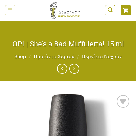
Μετάβαση
στο
περιεχόμενο
OPI | She’s a Bad Muffuletta! 15 ml
Shop
/
Προϊόντα Χεριού
/
Bερνίκια Νυχιών
Add to
wishlist