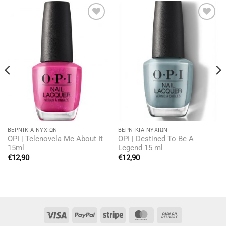
Add to
Add to
wishlist
wishlist
BΕΡΝΊΚΙΑ ΝΥΧΙΏΝ
BΕΡΝΊΚΙΑ ΝΥΧΙΏΝ
OPI | Telenovela Me About It
OPI | Destined To Be A
15ml
Legend 15 ml
€
12,90
€
12,90
Visa
PayPal
Stripe
MasterCard
Cash