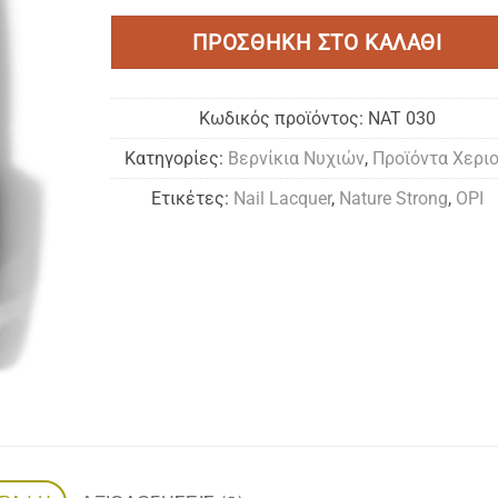
Add to
ΠΡΟΣΘΉΚΗ ΣΤΟ ΚΑΛΆΘΙ
wishlist
Κωδικός προϊόντος:
NAT 030
Κατηγορίες:
Bερνίκια Νυχιών
,
Προϊόντα Χερι
Ετικέτες:
Nail Lacquer
,
Nature Strong
,
OPI