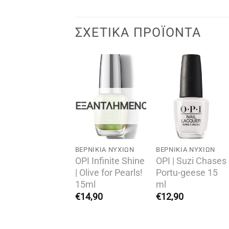
ΣΧΕΤΙΚΆ ΠΡΟΪΌΝΤΑ
Add to
Add to
Add to
wishlist
wishlist
wishlist
ΕΞΑΝΤΛΗΜΈΝΟ
ΕΡΝΊΚΙΑ ΝΥΧΙΏΝ
BΕΡΝΊΚΙΑ ΝΥΧΙΏΝ
BΕΡΝΊΚΙΑ ΝΥΧΙΏΝ
PI | Telenovela
OPI Infinite Shine
OPI | Suzi Chases
e About It 15ml
| Olive for Pearls!
Portu-geese 15
15ml
ml
12,90
€
14,90
€
12,90