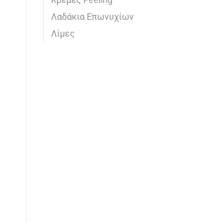
Κρέμες Peeling
Λαδάκια Επωνυχίων
Λίμες