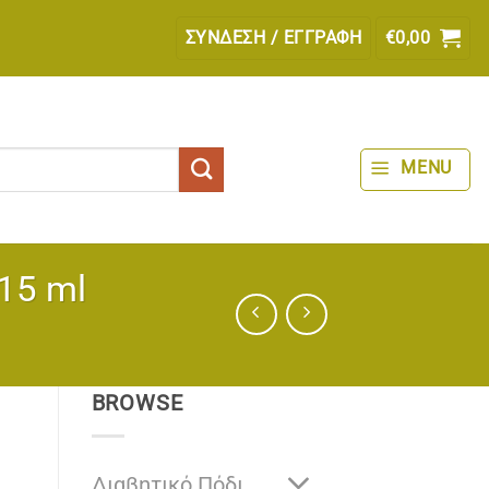
ΣΎΝΔΕΣΗ / ΕΓΓΡΑΦΉ
€
0,00
MENU
 15 ml
BROWSE
Διαβητικό Πόδι