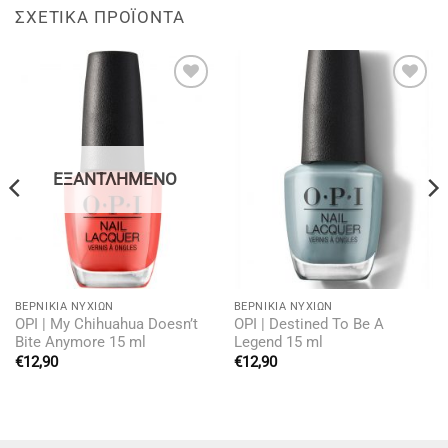
ΣΧΕΤΙΚΆ ΠΡΟΪΌΝΤΑ
Add to
Add to
wishlist
wishlist
ΕΞΑΝΤΛΗΜΈΝΟ
BΕΡΝΊΚΙΑ ΝΥΧΙΏΝ
BΕΡΝΊΚΙΑ ΝΥΧΙΏΝ
OPI | My Chihuahua Doesn’t
OPI | Destined To Be A
Bite Anymore 15 ml
Legend 15 ml
€
12,90
€
12,90