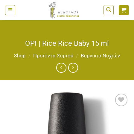
Μετάβαση
στο
περιεχόμενο
OPI | Rice Rice Baby 15 ml
Shop
/
Προϊόντα Χεριού
/
Bερνίκια Νυχιών
Add to
wishlist