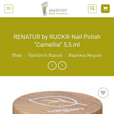
Μετάβαση
στο
περιεχόμενο
RENATUR by RUCK® Nail Polish
“Camellia” 5,5 ml
Shop
/
Προϊόντα Χεριού
/
Bερνίκια Νυχιών
Add to
wishlist