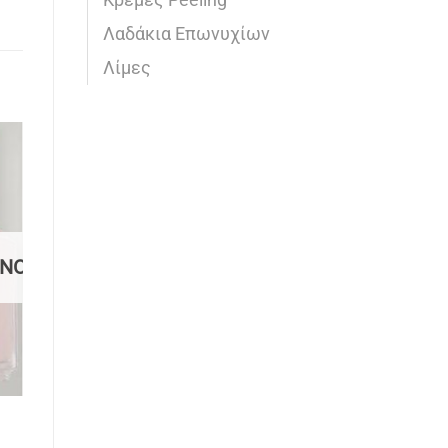
Κρέμες Peeling
Λαδάκια Επωνυχίων
Λίμες
o
Add to
st
wishlist
ΈΝΟ
BΕΡΝΊΚΙΑ ΝΥΧΙΏΝ
OPI | Hue is the
Artist? 15 ml
€
12,90