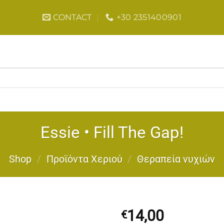
CONTACT
+30 2351400901
Essie • Fill The Gap!
Shop
/
Προϊόντα Χεριού
/
Θεραπεία νυχιών
14,00
€