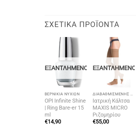
ΣΧΕΤΙΚΆ ΠΡΟΪΌΝΤΑ
Add to
Add to
Add to
wishlist
wishlist
wishlist
ΕΞΑΝΤΛΗΜΈΝΟ
ΕΞΑΝΤΛΗΜΈΝ
ΙΆΦΟΡΑ
BΕΡΝΊΚΙΑ ΝΥΧΙΏΝ
ΔΙΑΒΑΘΜΙΣΜΈΝΗΣ ΣΥΜΠΊΕΣΗΣ
EDIFOOT SKIN
OPI Infinite Shine
Ιατρική Κάλτσα
ROTECTION
| Ring Bare-er 15
ΜAXIS MICRO
ILK 75ml
ml
Ριζομηρίου
20,00
€
14,90
€
55,00