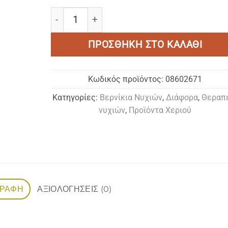
Essie • Fill The Gap! ποσότητα
ΠΡΟΣΘΉΚΗ ΣΤΟ ΚΑΛΆΘΙ
Κωδικός προϊόντος:
08602671
Κατηγορίες:
Bερνίκια Νυχιών
,
Διάφορα
,
Θεραπ
νυχιών
,
Προϊόντα Χεριού
ΓΡΑΦΉ
ΑΞΙΟΛΟΓΉΣΕΙΣ (0)