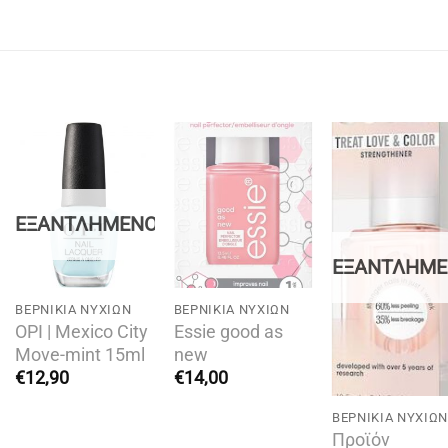
Add to
Add to
Add t
wishlist
wishlist
wishli
Ο
ΕΞΑΝΤΛΗΜΈΝΟ
ΕΞΑΝΤΛΗΜ
BΕΡΝΊΚΙΑ ΝΥΧΙΏΝ
BΕΡΝΊΚΙΑ ΝΥΧΙΏΝ
OPI | Mexico City
Essie good as
Move-mint 15ml
new
€
12,90
€
14,00
BΕΡΝΊΚΙΑ ΝΥΧΙΏΝ
Προϊόν