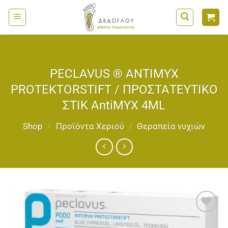
Μετάβαση
στο
περιεχόμενο
PECLAVUS ® ANTIMYX
PROTEKTORSTIFT / ΠΡΟΣΤΑΤΕΥΤΙΚΟ
ΣΤΙΚ AntiMYX 4ML
Shop
/
Προϊόντα Χεριού
/
Θεραπεία νυχιών
Add to