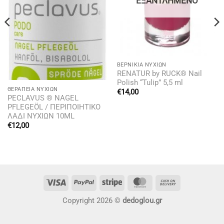
ΕΞΑΝΤΛΗΜΈΝΟ
BΕΡΝΊΚΙΑ ΝΥΧΙΏΝ
RENATUR by RUCK® Nail
Polish “Tulip” 5,5 ml
ΘΕΡΑΠΕΊΑ ΝΥΧΙΏΝ
€
14,00
PECLAVUS ® NAGEL
PFLEGEÖL / ΠΕΡΙΠΟΙΗΤΙΚΟ
ΛΑΔΙ ΝΥΧΙΩΝ 10ML
€
12,00
Visa
PayPal
Stripe
MasterCard
Cash
On
Copyright 2026 ©
dedoglou.gr
Delivery