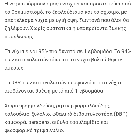
Η vegan φόρμουλα μας ενισχύει και προστατεύει από
το θρυμματισμό, το ξεφλούδισμα και το σχίσιμο, με
αποτέλεσμα νύχια με υγιή όψη, ζωντανά που όλοι θα
ζηλέψουν. Χωρίς συστατικά ή υποπροϊόντα ζωικής
προέλευσης.
Τα νύχια είναι 95% πιο δυνατά σε 1 εβδομάδα. Το 94%
των καταναλωτών είπε ότι τα νύχια βελτιώθηκαν
αμέσως.
Το 98% των καταναλωτών συμφωνεί ότι τα νύχια
αισθάνονται θρέψη μετά από 1 εβδομάδα.
Χωρίς φορμαλδεΰδη, ρητίνη φορμαλδεΰδης,
τολουόλιο, ξυλόλιο, φθαλικό διβουτυλεστέρα (DBP),
καμφορά, parabens, αιθυλο τοσυλαμίδιο και
φωσφορικό τριφαινύλιο.