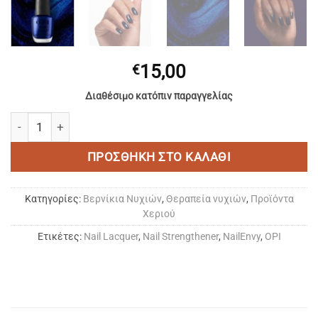
15,00
€
Διαθέσιμο κατόπιν παραγγελίας
OPI NAIL ENVY | All Night Strong Nail Strengthener ποσότητα
ΠΡΟΣΘΉΚΗ ΣΤΟ ΚΑΛΆΘΙ
Κατηγορίες:
Bερνίκια Νυχιών
,
Θεραπεία νυχιών
,
Προϊόντα
Χεριού
Ετικέτες:
Nail Lacquer
,
Nail Strengthener
,
NailEnvy
,
OPI