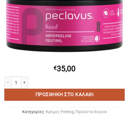
35,00
€
PECLAVUS® Wellness Handpeeling Neutral Pflegt/Peeling Χερι
ΠΡΟΣΘΉΚΗ ΣΤΟ ΚΑΛΆΘΙ
Κατηγορίες:
Κρέμες Peeling
,
Προϊόντα Χεριού